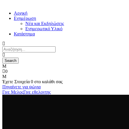
Αρχική
Ενημέρωση
Νέα και Εκδηλώσεις
Ενημερωτικό Υλικό
Κατάστημα
0
Έχετε
Στοιχεία 0
στο καλάθι σας
Πηγαίνετε για ψώνια
Γινε Μελος
Γινε εθελοντης