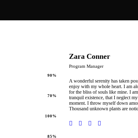
Zara Conner
Program Manager
90%
A wonderful serenity has taken poss
enjoy with my whole heart. I am alo
for the bliss of souls like mine. I 
70%
tranquil existence, that I neglect my
moment. I throw myself down among th
Thousand unknown plants are noti
100%
85%