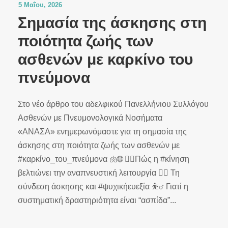
5 Μαΐου, 2026
Σημασία της άσκησης στη
ποιότητα ζωής των
ασθενών με καρκίνο του
πνεύμονα
Στο νέο άρθρο του αδελφικού Πανελλήνιου Συλλόγου
Ασθενών με Πνευμονολογικά Νοσήματα
«ΑΝΑΣΑ» ενημερωνόμαστε για τη σημασία της
άσκησης στη ποιότητα ζωής των ασθενών με
#καρκίνο_του_πνεύμονα 🫁🌐 🤸‍♂️Πώς η #κίνηση
βελτιώνει την αναπνευστική λειτουργία 🏄‍♀️ Τη
σύνδεση άσκησης και #ψυχικήευεξία ⛹️‍♂️ Γιατί η
συστηματική δραστηριότητα είναι “ασπίδα”...